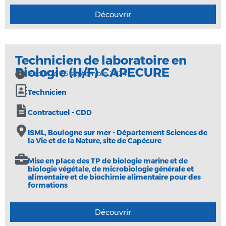
Découvrir
Technicien de laboratoire en
Biologie (H/F) CAPECURE
Publié le
26 septembre 2024
Technicien
Contractuel - CDD
ISML, Boulogne sur mer - Département Sciences de
la Vie et de la Nature, site de Capécure
Mise en place des TP de biologie marine et de
biologie végétale, de microbiologie générale et
alimentaire et de biochimie alimentaire pour des
formations
Découvrir