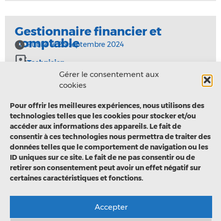
Gestionnaire financier et
comptable
Publié le
26 septembre 2024
Technicien
Gérer le consentement aux
Titulaire de la Fonction Publique
cookies
Dunkerque
Pour offrir les meilleures expériences, nous utilisons des
technologies telles que les cookies pour stocker et/ou
accéder aux informations des appareils. Le fait de
Découvrir
consentir à ces technologies nous permettra de traiter des
données telles que le comportement de navigation ou les
ID uniques sur ce site. Le fait de ne pas consentir ou de
retirer son consentement peut avoir un effet négatif sur
https://www.univ-littoral.fr
certaines caractéristiques et fonctions.
Politique de confidentialité RGPD
Accepter
Notice RGPD à l’attention des candidats