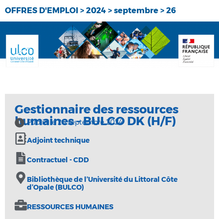
OFFRES D'EMPLOI
>
2024
>
septembre
>
26
Gestionnaire des ressources
humaines - BULCO DK (H/F)
Publié le
26 septembre 2024
Adjoint technique
Contractuel - CDD
Bibliothèque de l’Université du Littoral Côte
d’Opale (BULCO)
RESSOURCES HUMAINES